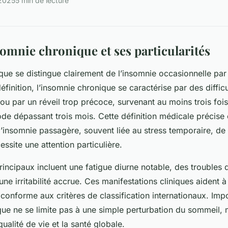
 2025
5 min de lecture
somnie chronique et ses particularités
que se distingue clairement de l’insomnie occasionnelle par
éfinition, l’insomnie chronique se caractérise par des diffic
 ou par un réveil trop précoce, survenant au moins trois foi
de dépassant trois mois. Cette définition médicale précise e
 l’insomnie passagère, souvent liée au stress temporaire, de
ssite une attention particulière.
ncipaux incluent une fatigue diurne notable, des troubles d
une irritabilité accrue. Ces manifestations cliniques aident 
, conforme aux critères de classification internationaux. Im
que ne se limite pas à une simple perturbation du sommeil, 
alité de vie et la santé globale.