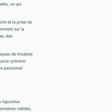
elle, ce qui
ire et la prise de
amment sur la
vec des
sques de troubles
 pour prévenir
bre personnel
s rigoureux
ionnaires validés,