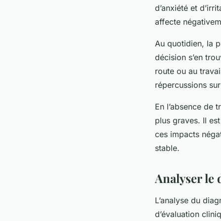
d’anxiété et d’irr
affecte négativeme
Au quotidien, la 
décision s’en tro
route ou au trava
répercussions sur 
En l’absence de t
plus graves. Il e
ces impacts négat
stable.
Analyser le 
L’analyse du diag
d’évaluation clini