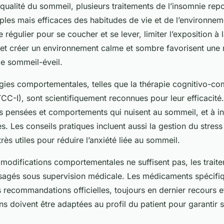
 qualité du sommeil, plusieurs traitements de l’insomnie rep
ples mais efficaces des habitudes de vie et de l’environne
 régulier pour se coucher et se lever, limiter l’exposition à 
 et créer un environnement calme et sombre favorisent une 
le sommeil-éveil.
tégies comportementales, telles que la thérapie cognitivo-c
TCC-I), sont scientifiquement reconnues pour leur efficacit
es pensées et comportements qui nuisent au sommeil, et à in
s. Les conseils pratiques incluent aussi la gestion du stress
très utiles pour réduire l’anxiété liée au sommeil.
s modifications comportementales ne suffisent pas, les trai
isagés sous supervision médicale. Les médicaments spécifi
es recommandations officielles, toujours en dernier recours 
ns doivent être adaptées au profil du patient pour garantir s