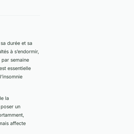
 sa durée et sa
ultés à s’endormir,
s par semaine
st essentielle
 l’insomnie
e la
à poser un
portamment,
mais affecte