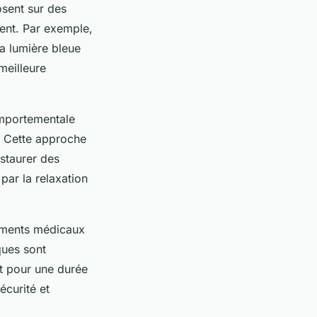
osent sur des
ment. Par exemple,
la lumière bleue
meilleure
omportementale
é. Cette approche
staurer des
 par la relaxation
tements médicaux
ques sont
et pour une durée
écurité et