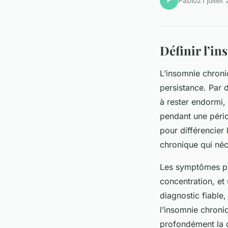
P
Pablo
21 juillet
Définir l’in
L’insomnie chroni
persistance. Par d
à rester endormi,
pendant une pério
pour différencier
chronique qui néce
Les symptômes pri
concentration, et 
diagnostic fiable
l’insomnie chroni
profondément la qu